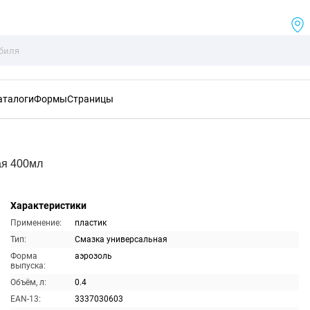
аталоги
Формы
Страницы
ая 400мл
Характеристики
Применение:
пластик
Тип:
Смазка универсальная
Форма
аэрозоль
выпуска:
Объём, л:
0.4
EAN-13:
3337030603