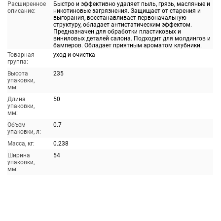
Расширенное
Быстро и эффективно удаляет пыль, грязь, масляные и
описание:
никотиновые загрязнения. Защищает от старения и
выгорания, восстанавливает первоначальную
структуру, обладает антистатическим эффектом.
Предназначен для обработки пластиковых и
виниловых деталей салона. Подходит для молдингов и
бамперов. Обладает приятным ароматом клубники.
Товарная
уход и очистка
группа:
Высота
235
упаковки,
мм:
Длина
50
упаковки,
мм:
Объем
0.7
упаковки, л:
Масса, кг:
0.238
Ширина
54
упаковки,
мм: