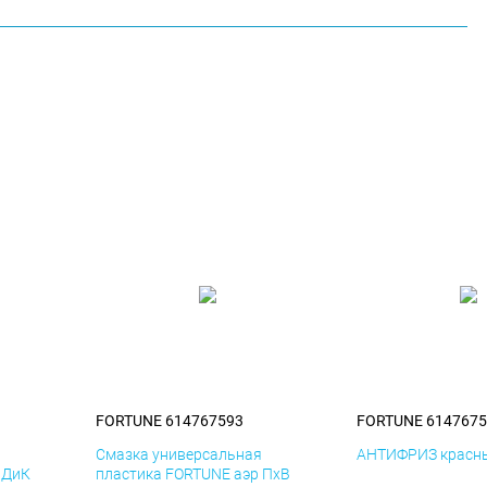
FORTUNE 614767593
FORTUNE 6147675
я
Смазка универсальная
АНТИФРИЗ красны
 ДиК
пластика FORTUNE аэр ПхВ