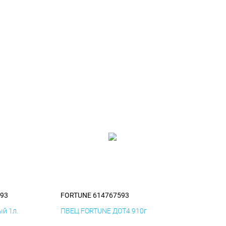
93
FORTUNE 614767593
й 1л.
ПВЕЦ FORTUNE ДОТ4 910г