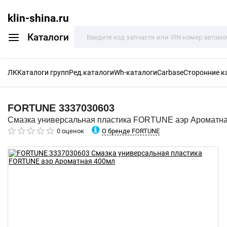
klin-shina.ru
Каталоги
ЛК
Каталоги групп
Ред.каталоги
Wh-каталоги
Carbase
Сторонние к
FORTUNE
3337030603
Смазка универсальная пластика FORTUNE аэр Ароматн
О бренде FORTUNE
0 оценок