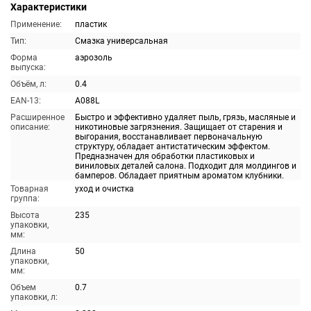
Характеристики
Применение:
пластик
Тип:
Смазка универсальная
Форма
аэрозоль
выпуска:
Объём, л:
0.4
EAN-13:
A088L
Расширенное
Быстро и эффективно удаляет пыль, грязь, масляные и
описание:
никотиновые загрязнения. Защищает от старения и
выгорания, восстанавливает первоначальную
структуру, обладает антистатическим эффектом.
Предназначен для обработки пластиковых и
виниловых деталей салона. Подходит для молдингов и
бамперов. Обладает приятным ароматом клубники.
Товарная
уход и очистка
группа:
Высота
235
упаковки,
мм:
Длина
50
упаковки,
мм:
Объем
0.7
упаковки, л: