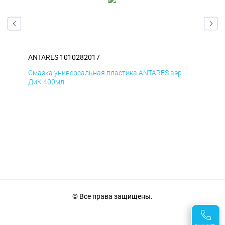
ANTARES 1010282017
ANT
Смазка универсальная пластика ANTARES аэр
Сма
ДиК 400мл
ПхВ
© Все права защищены.